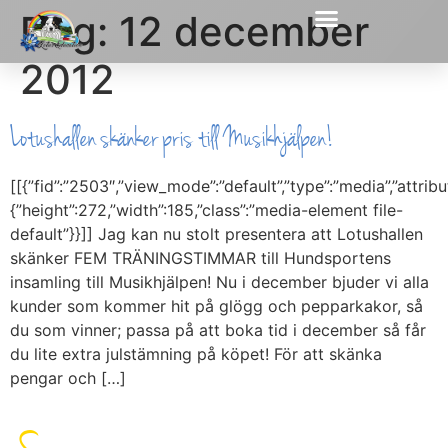
Dag:
12 december
2012
Lotushallen skänker pris till Musikhjälpen!
[[{”fid”:”2503″,”view_mode”:”default”,”type”:”media”,”attribu
{”height”:272,”width”:185,”class”:”media-element file-
default”}}]] Jag kan nu stolt presentera att Lotushallen
skänker FEM TRÄNINGSTIMMAR till Hundsportens
insamling till Musikhjälpen! Nu i december bjuder vi alla
kunder som kommer hit på glögg och pepparkakor, så
du som vinner; passa på att boka tid i december så får
du lite extra julstämning på köpet! För att skänka
pengar och […]