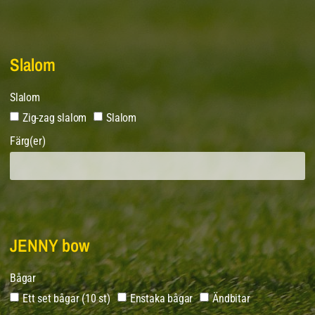
Slalom
Slalom
Zig-zag slalom
Slalom
Färg(er)
JENNY bow
Bågar
Ett set bågar (10 st)
Enstaka bågar
Ändbitar