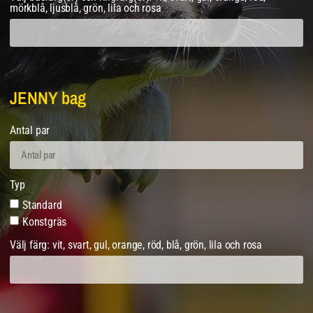
mörkblå, ljusblå, grön, lila och rosa
JENNY bag
Antal par
Typ
Standard
Konstgräs
Välj färg: vit, svart, gul, orange, röd, blå, grön, lila och rosa