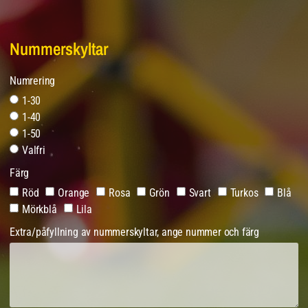
Nummerskyltar
Numrering
1-30
1-40
1-50
Valfri
Färg
Röd
Orange
Rosa
Grön
Svart
Turkos
Blå
Mörkblå
Lila
Extra/påfyllning av nummerskyltar, ange nummer och färg