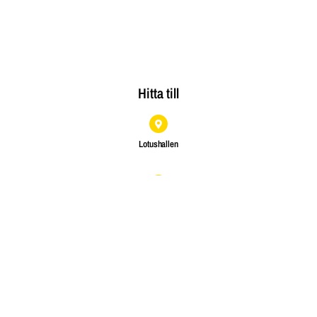
Hitta till
Lotushallen
Torvalla Arena
Lotus Education
Slättelynga 206