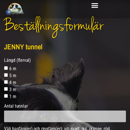
Beställningsformulär
JENNY tunnel
Längd (flerval)
6 m
5 m
4 m
3 m
1 m
Antal tunnlar
Välj basfärg(er) och ringfärg(er): vit, svart, gul, orange, röd,