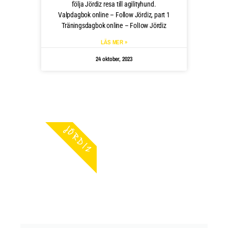
följa Jördiz resa till agilityhund.
Valpdagbok online – Follow Jördiz, part 1
Träningsdagbok online – FolIow Jördiz
LÄS MER »
24 oktober, 2023
JÖRDIZ