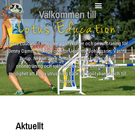
Välkommen till
Lotus Education
Lotus Education erbjuder agilitykurser och privat träning för
Jenny Damm, Slöinge och för Jeanette Johansson, Västra
Torup. Ni kan även deltaga i onlinekurser, privat
onlineträning och självstudiekurser. Det finns även
möjlighet att köpa utrustning både till agilitybanan och till
hunden.
Aktuellt