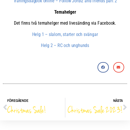
Träningsdagbok online – FolIow Jördiz and friends part 2
Temahelger
Det finns två temahelger med livesänding via Facebook.
Helg 1 – slalom, starter och svängar
Helg 2 – RC och unghunds
FÖREGÅENDE
NÄSTA
Christmas Sale!
Christmas Sale 2023!