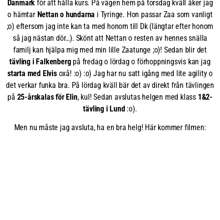
Danmark
för att hålla kurs. På vägen hem på torsdag kväll åker jag
o hämtar
Nettan o hundarna
i Tyringe. Hon passar Zaa som vanligt
;o) eftersom jag inte kan ta med honom till Dk (längtar efter honom
så jag nästan dör…). Skönt att Nettan o resten av hennes snälla
familj kan hjälpa mig med min lille Zaatunge ;o)! Sedan blir det
tävling i Falkenberg
på fredag o lördag o förhoppningsvis kan jag
starta med Elvis
oxå! :o) :o) Jag har nu satt igång med lite agility o
det verkar funka bra. På lördag kväll bär det av direkt från tävlingen
på
25-årskalas för Elin
, kul! Sedan avslutas helgen med klass
1&2-
tävling i Lund
:o).
Men nu måste jag avsluta, ha en bra helg! Här kommer filmen: