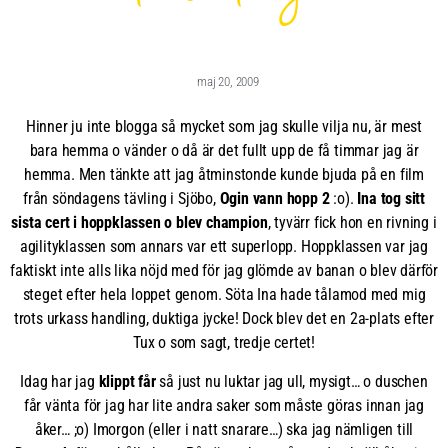
maj 20, 2009
Hinner ju inte blogga så mycket som jag skulle vilja nu, är mest
bara hemma o vänder o då är det fullt upp de få timmar jag är
hemma. Men tänkte att jag åtminstonde kunde bjuda på en film
från söndagens tävling i Sjöbo,
Ogin vann hopp 2
:o).
Ina tog sitt
sista cert i hoppklassen o blev champion
, tyvärr fick hon en rivning i
agilityklassen som annars var ett superlopp. Hoppklassen var jag
faktiskt inte alls lika nöjd med för jag glömde av banan o blev därför
steget efter hela loppet genom. Söta Ina hade tålamod med mig
trots urkass handling, duktiga jycke! Dock blev det en 2a-plats efter
Tux o som sagt, tredje certet!
Idag har jag
klippt får
så just nu luktar jag ull, mysigt… o duschen
får vänta för jag har lite andra saker som måste göras innan jag
åker… ;o) Imorgon (eller i natt snarare…) ska jag nämligen till