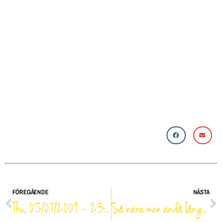
FÖREGÅENDE
NÄSTA
Thu, 05/07/2009 – 23:08
Så nära men ändå långt ifrån…