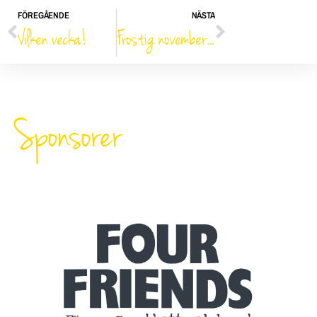
FÖREGÅENDE
NÄSTA
Vilken vecka!
Frostig novembermorgon
Sponsorer