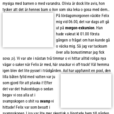
mysiga med barnen o med varandra. Olivia är dock lite avis, hon
tycker att det är
hennes
barn o
hon
som ska leka o
gosa med dem…
På lördagsmorgonen väckte Felix
mig vid 06.00, det var dags att gå
ut på
morgon-exkursion
. Han
hade vaknat kl 01.00 första
gången o frågat om han kunde gå
o väcka mig. Så jag var tacksam
över alla bonustimmar jag fick
sova ;o). Vi var ute i nästan två timmar o vi hittar alltid roliga nya
vägar o saker när Felix är med, här snackar vi off-track! Väl hemma
igen blev det lite pyssel i trädgården.
Axl har uppfunnit en pool, den
lilla båten fylld med vatten var ju
som gjord för att plaska i! Efter
det var det frukostdags o sedan
begav vi oss alla ut i
svampskogen o shit va
svamp
vi
hittade! Felix var som besatt i
svampskogen, Lisa var lite mer skeptisk o längtade hem till gården