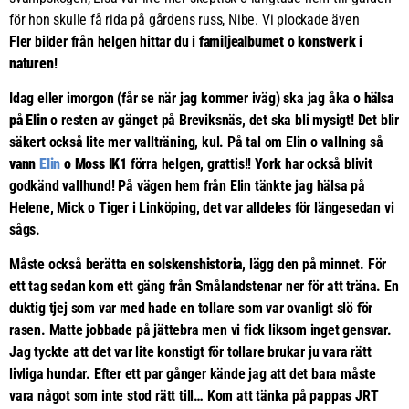
för hon skulle få rida på gårdens russ, Nibe. Vi plockade även
Fler bilder från helgen hittar du i
familjealbumet
o
konstverk i
naturen
!
Idag eller imorgon (får se när jag kommer iväg) ska jag åka o
hälsa
på Elin
o resten av gänget på Breviksnäs, det ska bli mysigt! Det blir
säkert också lite mer vallträning, kul. På tal om Elin o vallning så
vann
Elin
o Moss IK1
förra helgen, grattis!!
York
har också blivit
godkänd vallhund! På vägen hem från Elin tänkte jag hälsa på
Helene, Mick o Tiger i Linköping, det var alldeles för längesedan vi
sågs.
Måste också berätta en
solskenshistoria
, lägg den på minnet. För
ett tag sedan kom ett gäng från Smålandstenar ner för att träna. En
duktig tjej som var med hade en tollare som var ovanligt slö för
rasen. Matte jobbade på jättebra men vi fick liksom inget gensvar.
Jag tyckte att det var lite konstigt för tollare brukar ju vara rätt
livliga hundar. Efter ett par gånger kände jag att det bara måste
vara något som inte stod rätt till… Kom att tänka på pappas JRT