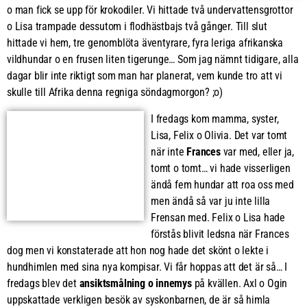
o man fick se upp för krokodiler. Vi hittade två undervattensgrottor
o Lisa trampade dessutom i flodhästbajs två gånger. Till slut
hittade vi hem, tre genomblöta äventyrare, fyra leriga afrikanska
vildhundar o en frusen liten tigerunge… Som jag nämnt tidigare, alla
dagar blir inte riktigt som man har planerat, vem kunde tro att vi
skulle till Afrika denna regniga söndagmorgon? ;o)
I fredags kom mamma, syster,
Lisa, Felix o Olivia. Det var tomt
när inte
Frances
var med, eller ja,
tomt o tomt… vi hade visserligen
ändå fem hundar att roa oss med
men ändå så var ju inte lilla
Frensan med. Felix o Lisa hade
förstås blivit ledsna när Frances
dog men vi konstaterade att hon nog hade det skönt o lekte i
hundhimlen med sina nya kompisar. Vi får hoppas att det är så… I
fredags blev det
ansiktsmålning o innemys
på kvällen. Axl o Ogin
uppskattade verkligen besök av syskonbarnen, de är så himla