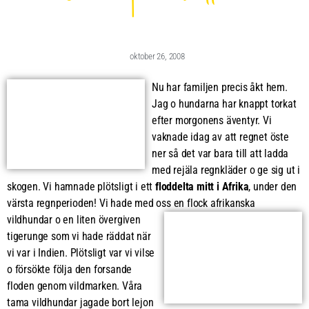
oktober 26, 2008
Nu har familjen precis åkt hem.
Jag o hundarna har knappt torkat
efter morgonens äventyr. Vi
vaknade idag av att regnet öste
ner så det var bara till att ladda
med rejäla regnkläder o ge sig ut i
skogen. Vi hamnade plötsligt i ett
floddelta mitt i Afrika
, under den
värsta regnperioden! Vi hade med oss en flock afrikanska
vildhundar
o en liten övergiven
tigerunge som vi hade räddat när
vi var i Indien. Plötsligt var vi vilse
o försökte följa den forsande
floden genom vildmarken. Våra
tama vildhundar jagade bort lejon