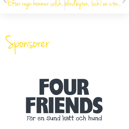
Efter regn kommer solsken!
blindbyten, (och) en utmaning…
Sponsorer