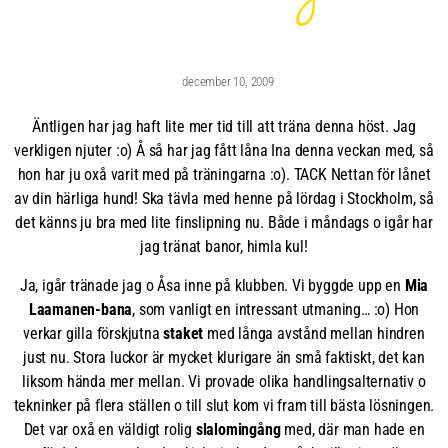
december 10, 2009
Äntligen har jag haft lite mer tid till att träna denna höst. Jag
verkligen njuter :o) Å så har jag fått låna Ina denna veckan med, så
hon har ju oxå varit med på träningarna :o). TACK Nettan för lånet
av din härliga hund! Ska tävla med henne på lördag i Stockholm, så
det känns ju bra med lite finslipning nu. Både i måndags o igår har
jag tränat banor, himla kul!
Ja, igår tränade jag o Åsa inne på klubben. Vi byggde upp en
Mia
Laamanen-bana
, som vanligt en intressant utmaning… :o) Hon
verkar gilla förskjutna
staket
med långa avstånd mellan hindren
just nu. Stora luckor är mycket klurigare än små faktiskt, det kan
liksom hända mer mellan. Vi provade olika handlingsalternativ o
tekninker på flera ställen o till slut kom vi fram till bästa lösningen.
Det var oxå en väldigt rolig
slalomingång
med, där man hade en