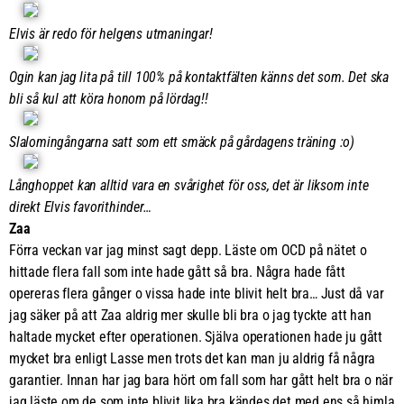
Elvis är redo för helgens utmaningar!
Ogin kan jag lita på till 100% på kontaktfälten känns det som. Det ska
bli så kul att köra honom på lördag!!
Slalomingångarna satt som ett smäck på gårdagens träning :o)
Långhoppet kan alltid vara en svårighet för oss, det är liksom inte
direkt Elvis favorithinder…
Zaa
Förra veckan var jag minst sagt depp. Läste om OCD på nätet o
hittade flera fall som inte hade gått så bra. Några hade fått
opereras flera gånger o vissa hade inte blivit helt bra… Just då var
jag säker på att Zaa aldrig mer skulle bli bra o jag tyckte att han
haltade mycket efter operationen. Själva operationen hade ju gått
mycket bra enligt Lasse men trots det kan man ju aldrig få några
garantier. Innan har jag bara hört om fall som har gått helt bra o när
jag läste om de som inte blivit lika bra kändes det med ens så himla