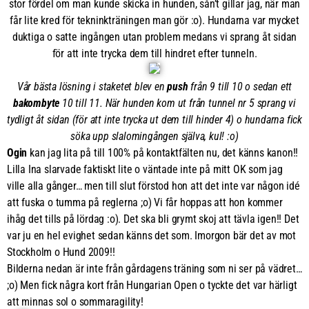
stor fördel om man kunde skicka in hunden, sån’t gillar jag, när man
får lite kred för tekninkträningen man gör :o). Hundarna var mycket
duktiga o satte ingången utan problem medans vi sprang åt sidan
för att inte trycka dem till hindret efter tunneln.
Vår bästa lösning i staketet blev en
push
från 9 till 10 o sedan ett
bakombyte
10 till 11. När hunden kom ut från tunnel nr 5 sprang vi
tydligt åt sidan (för att inte trycka ut dem till hinder 4) o hundarna fick
söka upp slalomingången själva, kul! :o)
Ogin
kan jag lita på till 100% på kontaktfälten nu, det känns kanon!!
Lilla Ina slarvade faktiskt lite o väntade inte på mitt OK som jag
ville alla gånger… men till slut förstod hon att det inte var någon idé
att fuska o tumma på reglerna ;o) Vi får hoppas att hon kommer
ihåg det tills på lördag :o). Det ska bli grymt skoj att tävla igen!! Det
var ju en hel evighet sedan känns det som. Imorgon bär det av mot
Stockholm o Hund 2009!!
Bilderna nedan är inte från gårdagens träning som ni ser på vädret…
;o) Men fick några kort från Hungarian Open o tyckte det var härligt
att minnas sol o sommaragility!