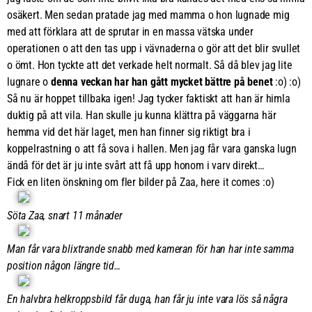
osäkert. Men sedan pratade jag med mamma o hon lugnade mig
med att förklara att de sprutar in en massa vätska under
operationen o att den tas upp i vävnaderna o gör att det blir svullet
o ömt. Hon tyckte att det verkade helt normalt. Så då blev jag lite
lugnare o
denna veckan har han gått mycket bättre på benet
:o) :o)
Så nu är hoppet tillbaka igen! Jag tycker faktiskt att han är himla
duktig på att vila. Han skulle ju kunna klättra på väggarna här
hemma vid det här laget, men han finner sig riktigt bra i
koppelrastning o att få sova i hallen. Men jag får vara ganska lugn
ändå för det är ju inte svårt att få upp honom i varv direkt…
Fick en liten önskning om fler bilder på Zaa, here it comes :o)
Söta Zaa, snart 11 månader
Man får vara blixtrande snabb med kameran för han har inte samma
position någon längre tid…
En halvbra helkroppsbild får duga, han får ju inte vara lös så några