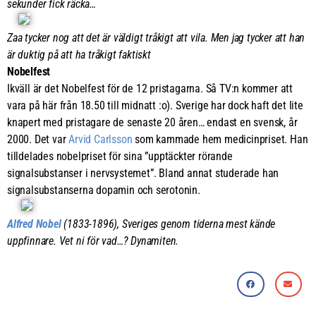
sekunder fick räcka…
Zaa tycker nog att det är väldigt tråkigt att vila. Men jag tycker att han
är duktig på att ha tråkigt faktiskt
Nobelfest
Ikväll är det Nobelfest för de 12 pristagarna. Så TV:n kommer att
vara på här från 18.50 till midnatt :o). Sverige har dock haft det lite
knapert med pristagare de senaste 20 åren… endast en svensk, år
2000. Det var
Arvid Carlsson
som kammade hem medicinpriset. Han
tilldelades nobelpriset för sina ”upptäckter rörande
signalsubstanser i nervsystemet”. Bland annat studerade han
signalsubstanserna dopamin och serotonin.
Alfred Nobel
(1833-1896), Sveriges genom tiderna mest kände
uppfinnare. Vet ni för vad…? Dynamiten.