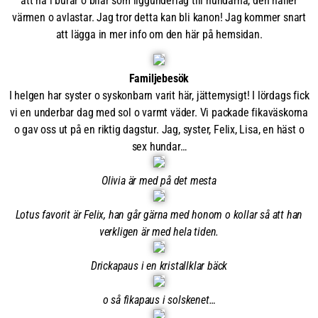
att ha i burar o bilar som liggunderlag till hundarna, den håller
värmen o avlastar. Jag tror detta kan bli kanon! Jag kommer snart
att lägga in mer info om den här på hemsidan.
Familjebesök
I helgen har syster o syskonbarn varit här, jättemysigt! I lördags fick
vi en underbar dag med sol o varmt väder. Vi packade fikaväskorna
o gav oss ut på en riktig dagstur. Jag, syster, Felix, Lisa, en häst o
sex hundar…
Olivia är med på det mesta
Lotus favorit är Felix, han går gärna med honom o kollar så att han
verkligen är med hela tiden.
Drickapaus i en kristallklar bäck
o så fikapaus i solskenet…