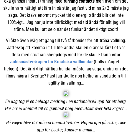
oxå ganska insatt i träning med
running contacts
men även om det
skulle vara häftigt att lära in så står jag fast vid mina 2+2 måste jag
säga. Det krävs enormt mycket tid o energi o ändå blir det inte
100%-igt… Jag har ju inte tillräckligt med tid ändå för allt jag vill
träna. Men kul att se o när det funkar är det riktigt coolt!
Vi åkte även iväg ett gäng till två fårbönder för att
träna vallning
.
Jätteskoj att komma ut till lite andra ställen o andra får! Det var
flera med croatian sheepdogs med för de skulle träna inför
världsmästerskapen för Kroatiska vallhundar
(hölls i Zagreb i
helgen). Det är riktigt häftiga hundar måste jag säga, undra om det
finns några i Sverige? Fast jag skulle nog hellre använda dem till
agility än vallning…
En dag tog vi en heldagsvandring i en nationalpark upp för ett berg.
Här har vi kommit till en gammal borg med utsikt över hela Zagreb…
På vägen blev det många hundaktiviteter. Hoppa upp på saker, race
upp för backar, konster o annat…