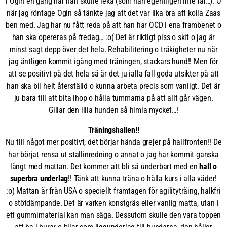
i Ogin en gång när han skulle leka (som han egentligen inte får…). O
när jag röntage Ogin så tänkte jag att det var lika bra att kolla Zaas
ben med. Jag har nu fått reda på att han har OCD i ena frambenet o
han ska opereras på fredag… :o( Det är riktigt piss o skit o jag är
minst sagt depp över det hela. Rehabilitering o tråkigheter nu när
jag äntligen kommit igång med träningen, stackars hund!! Men för
att se positivt på det hela så är det ju ialla fall goda utsikter på att
han ska bli helt återställd o kunna arbeta precis som vanligt. Det är
ju bara till att bita ihop o hålla tummarna på att allt går vägen.
Gillar den lilla hunden så himla mycket…!
Träningshallen!!
Nu till något mer positivt, det börjar hända grejer på hallfronten!! De
har börjat rensa ut stallinredning o annat o jag har kommit ganska
långt med mattan. Det kommer att bli så underbart med en
hall o
superbra underlag
!! Tänk att kunna träna o hålla kurs i alla väder!
:o) Mattan är från USA o speciellt framtagen för agilityträing, halkfri
o stötdämpande. Det är varken konstgräs eller vanlig matta, utan i
ett gummimaterial kan man säga. Dessutom skulle den vara toppen