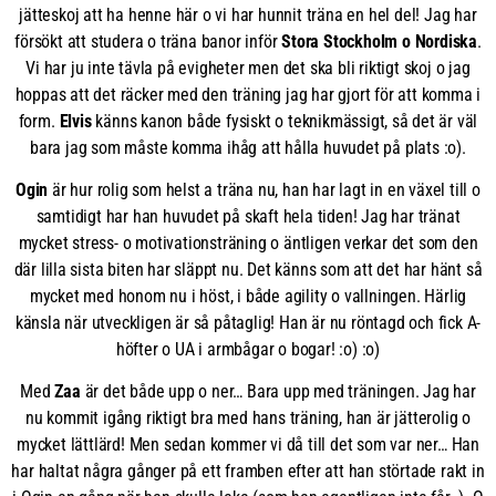
jätteskoj att ha henne här o vi har hunnit träna en hel del! Jag har
försökt att studera o träna banor inför
Stora Stockholm o Nordiska
.
Vi har ju inte tävla på evigheter men det ska bli riktigt skoj o jag
hoppas att det räcker med den träning jag har gjort för att komma i
form.
Elvis
känns kanon både fysiskt o teknikmässigt, så det är väl
bara jag som måste komma ihåg att hålla huvudet på plats :o).
Ogin
är hur rolig som helst a träna nu, han har lagt in en växel till o
samtidigt har han huvudet på skaft hela tiden! Jag har tränat
mycket stress- o motivationsträning o äntligen verkar det som den
där lilla sista biten har släppt nu. Det känns som att det har hänt så
mycket med honom nu i höst, i både agility o vallningen. Härlig
känsla när utveckligen är så påtaglig! Han är nu röntagd och fick A-
höfter o UA i armbågar o bogar! :o) :o)
Med
Zaa
är det både upp o ner… Bara upp med träningen. Jag har
nu kommit igång riktigt bra med hans träning, han är jätterolig o
mycket lättlärd! Men sedan kommer vi då till det som var ner… Han
har haltat några gånger på ett framben efter att han störtade rakt in