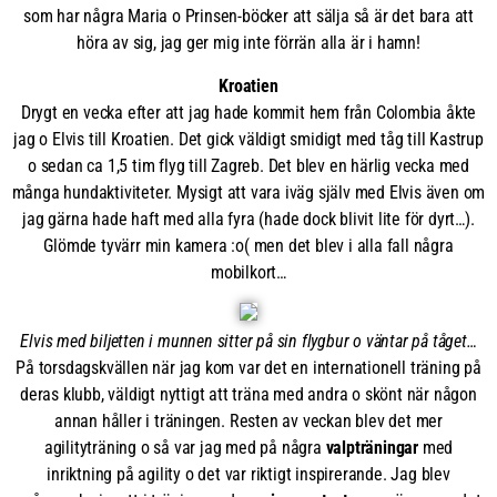
som har några Maria o Prinsen-böcker att sälja så är det bara att
höra av sig, jag ger mig inte förrän alla är i hamn!
Kroatien
Drygt en vecka efter att jag hade kommit hem från Colombia åkte
jag o Elvis till Kroatien. Det gick väldigt smidigt med tåg till Kastrup
o sedan ca 1,5 tim flyg till Zagreb. Det blev en härlig vecka med
många hundaktiviteter. Mysigt att vara iväg själv med Elvis även om
jag gärna hade haft med alla fyra (hade dock blivit lite för dyrt…).
Glömde tyvärr min kamera :o( men det blev i alla fall några
mobilkort…
Elvis med biljetten i munnen sitter på sin flygbur o väntar på tåget…
På torsdagskvällen när jag kom var det en internationell träning på
deras klubb, väldigt nyttigt att träna med andra o skönt när någon
annan håller i träningen. Resten av veckan blev det mer
agilityträning o så var jag med på några
valpträningar
med
inriktning på agility o det var riktigt inspirerande. Jag blev