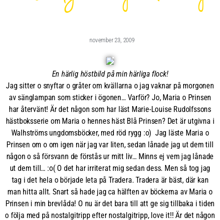
november 23, 2009
En härlig höstbild på min härliga flock!
Jag sitter o snyftar o gråter om kvällarna o jag vaknar på morgonen
av sänglampan som sticker i ögonen… Varför? Jo, Maria o Prinsen
har återvänt! Är det någon som har läst Marie-Louise Rudolfssons
hästboksserie om Maria o hennes häst Blå Prinsen? Det är utgivna i
Walhströms ungdomsböcker, med röd rygg :o) Jag läste Maria o
Prinsen om o om igen när jag var liten, sedan lånade jag ut dem till
någon o så försvann de förstås ur mitt liv… Minns ej vem jag lånade
ut dem till… :o( O det har irriterat mig sedan dess. Men så tog jag
tag i det hela o började leta på Tradera. Tradera är bäst, där kan
man hitta allt. Snart så hade jag ca hälften av böckerna av Maria o
Prinsen i min brevlåda! O nu är det bara till att ge sig tillbaka i tiden
o följa med på nostalgitripp efter nostalgitripp, love it!! Är det någon