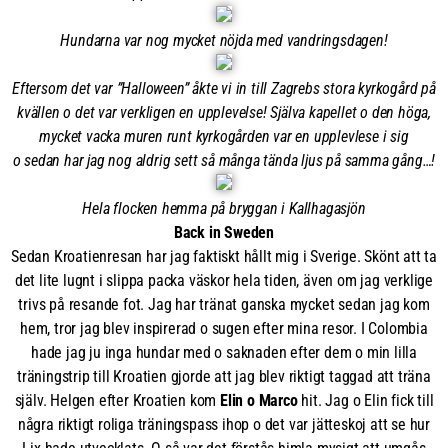
Hundarna var nog mycket nöjda med vandringsdagen!
Eftersom det var ”Halloween” åkte vi in till Zagrebs stora kyrkogård på
kvällen o det var verkligen en upplevelse! Själva kapellet o den höga,
mycket vacka muren runt kyrkogården var en upplevlese i sig
o sedan har jag nog aldrig sett så många tända ljus på samma gång…!
Hela flocken hemma på bryggan i Kallhagasjön
Back in Sweden
Sedan Kroatienresan har jag faktiskt hållt mig i Sverige. Skönt att ta
det lite lugnt i slippa packa väskor hela tiden, även om jag verklige
trivs på resande fot. Jag har tränat ganska mycket sedan jag kom
hem, tror jag blev inspirerad o sugen efter mina resor. I Colombia
hade jag ju inga hundar med o saknaden efter dem o min lilla
träningstrip till Kroatien gjorde att jag blev riktigt taggad att träna
själv. Helgen efter Kroatien kom
Elin o Marco
hit. Jag o Elin fick till
några riktigt roliga träningspass ihop o det var jätteskoj att se hur