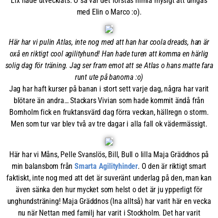
Lix hade utvecklats. O så var det förstås himla mysigt att umgås
med Elin o Marco :o).
Här har vi pulin Atlas, inte nog med att han har coola dreads, han är
oxå en riktigt cool agilityhund! Han hade turen att komma en härlig
solig dag för träning. Jag ser fram emot att se Atlas o hans matte fara
runt ute på banorna :o)
Jag har haft kurser på banan i stort sett varje dag, några har varit
blötare än andra… Stackars Vivian som hade kommit ändå från
Bornholm fick en fruktansvärd dag förra veckan, hällregn o storm.
Men som tur var blev två av tre dagar i alla fall ok vädermässigt.
Här har vi Måns, Pelle Svanslös, Bill, Bull o lilla Maja Gräddnos på
min balansbom från
Smarta Agilityhinder
. O den är riktigt smart
faktiskt, inte nog med att det är suveränt underlag på den, man kan
även sänka den hur mycket som helst o det är ju ypperligt för
unghundsträning! Maja Gräddnos (Ina alltså) har varit här en vecka
nu när Nettan med familj har varit i Stockholm. Det har varit