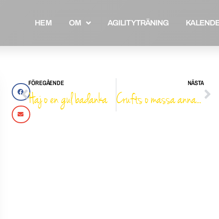
HEM
OM
AGILITYTRÄNING
KALEND
FÖREGÅENDE
NÄSTA
Haj o en gul badanka
Crufts o massa annat :o)